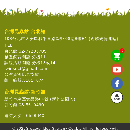
台灣昆蟲館-台北館
106台北市大安區和平東路3段406巷8號B1 (近麟光捷運站)
TEL：
台北館 02-77293709
0
shopping_cart
昆蟲飼育問題 分機11
課程活動問題 分機13或14
twinsect@gmail.com
台灣資源昆蟲協會
統一編號:31814874
台灣昆蟲館-新竹館
新竹市東區食品路66號 (新竹公園內)
TOP
新竹館 03-5610490
造訪人次：
6586840
© 2026
Greatest Idea Strategy Co.,Ltd
All rights reserved.