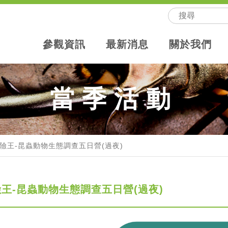
參觀資訊
最新消息
關於我們
當季活動
險王-昆蟲動物生態調查五日營(過夜)
王-昆蟲動物生態調查五日營(過夜)