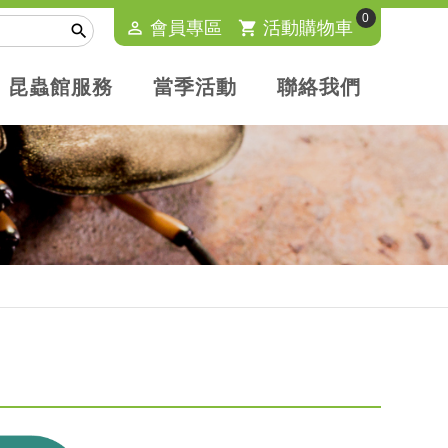
0
perm_identity
會員專區
shopping_cart
活動購物車

昆蟲館服務
當季活動
聯絡我們