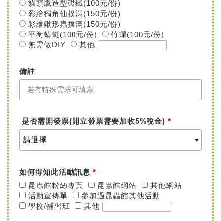
貓頭鷹造型磁鐵(100元/份)
彩繪獨角仙撲滿(150元/份)
彩繪鍬形蟲撲滿(150元/份)
平衡蜻蜓(100元/份)
竹蟬(100元/份)
無需做DIY
其他
備註
是否需開發票(開立發票需要加收5%稅金)
*
如何得知此活動訊息
*
昆蟲館粉絲專頁
昆蟲館網站
其他網站
活動宣傳單
參加過昆蟲館其他活動
學校/補習班
其他