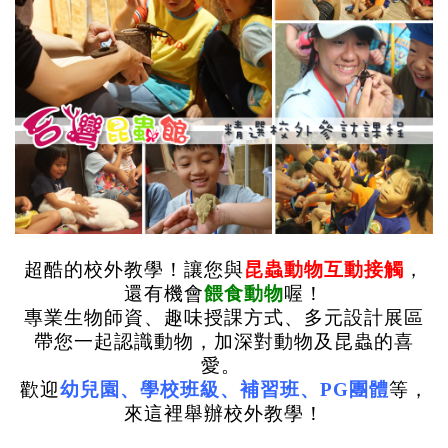
超酷的校外教學！讓您與
昆蟲動物互動接觸
，
還有機會
餵食動物
喔！
專業生物師資、趣味授課方式、多元設計展區
帶您一起認識動物，加深對動物及昆蟲的喜
愛。
歡迎
幼兒園、學校班級、補習班、PG團體
等，
來這裡舉辦校外教學！