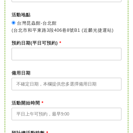
活動地點
台灣昆蟲館-台北館
(台北市和平東路3段406巷8號B1 (近麟光捷運站)
預約日期(平日可預約)
*
備用日期
記住帳號
活動開始時間
*
預計總活動時數
*