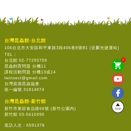
台灣昆蟲館-台北館
106台北市大安區和平東路3段406巷8號B1 (近麟光捷運站)
TEL：
台北館 02-77293709
0
shopping_cart
昆蟲飼育問題 分機11
課程活動問題 分機13或14
twinsect@gmail.com
台灣資源昆蟲協會
統一編號:31814874
台灣昆蟲館-新竹館
新竹市東區食品路66號 (新竹公園內)
TOP
新竹館 03-5610490
造訪人次：
6591376