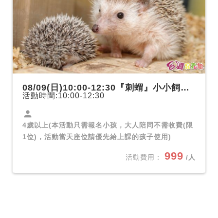
08/09(日)10:00-12:30『刺蝟』小小飼育員體驗課
活動時間:10:00-12:30
person
4歲以上(本活動只需報名小孩，大人陪同不需收費(限
1位)，活動當天座位請優先給上課的孩子使用)
999
活動費用：
/人