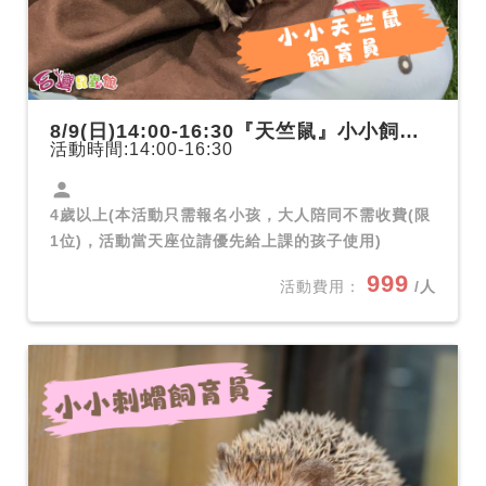
8/9(日)14:00-16:30『天竺鼠』小小飼育員體驗課
活動時間:14:00-16:30
person
4歲以上(本活動只需報名小孩，大人陪同不需收費(限
1位)，活動當天座位請優先給上課的孩子使用)
999
活動費用：
/人