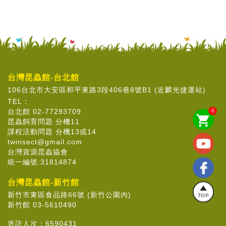
台灣昆蟲館-台北館
106台北市大安區和平東路3段406巷8號B1 (近麟光捷運站)
TEL：
台北館 02-77293709
0
shopping_cart
昆蟲飼育問題 分機11
課程活動問題 分機13或14
twinsect@gmail.com
台灣資源昆蟲協會
統一編號:31814874
台灣昆蟲館-新竹館
新竹市東區食品路66號 (新竹公園內)
TOP
新竹館 03-5610490
造訪人次：
6590431