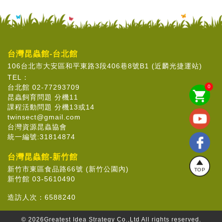
台灣昆蟲館-台北館
106台北市大安區和平東路3段406巷8號B1 (近麟光捷運站)
TEL：
台北館 02-77293709
0
shopping_cart
昆蟲飼育問題 分機11
課程活動問題 分機13或14
twinsect@gmail.com
台灣資源昆蟲協會
統一編號:31814874
台灣昆蟲館-新竹館
新竹市東區食品路66號 (新竹公園內)
TOP
新竹館 03-5610490
造訪人次：
6588240
© 2026
Greatest Idea Strategy Co.,Ltd
All rights reserved.