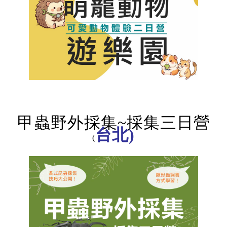
甲蟲野外採集~採集三日營
台北)
(