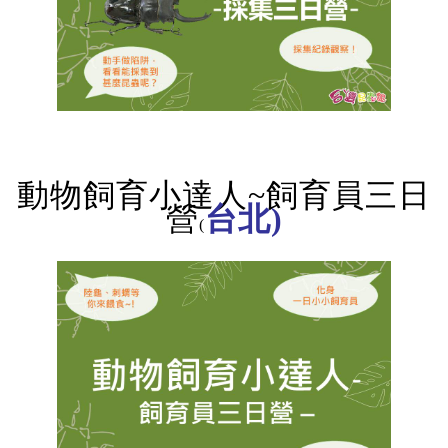
動物飼育小達人~飼育員三日
營
台北)
(
記住帳號