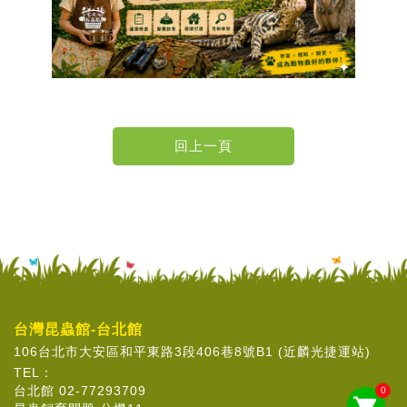
台灣昆蟲館-台北館
106台北市大安區和平東路3段406巷8號B1 (近麟光捷運站)
TEL：
台北館 02-77293709
0