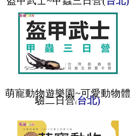
盔甲武士~甲蟲三日營(
台北)
萌寵動物遊樂園~可愛動物體
驗二日營
台北)
(