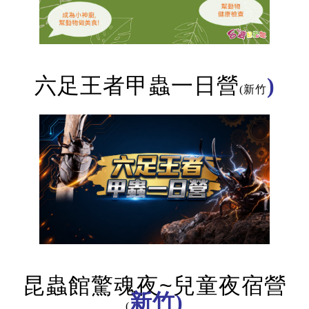
六足王者甲蟲一日營
)
(新竹
昆蟲館驚魂夜~兒童夜宿營
新竹)
(