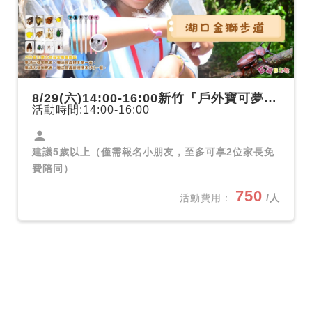
8/29(六)14:00-16:00新竹『戶外寶可夢大師』戶外生態探索課-湖口金獅步道
活動時間:14:00-16:00
person
建議5歲以上（僅需報名小朋友，至多可享2位家長免
費陪同）
750
活動費用：
/人