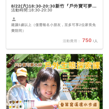
8/22(六)18:30-20:30新竹『戶外寶可夢大師』戶外生態探索課-十八尖山桐花步道
活動時間:18:30-20:30
person
建議5歲以上（僅需報名小朋友，至多可享2位家長免
費陪同）
750
活動費用：
/人