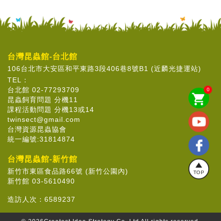
台灣昆蟲館-台北館
106台北市大安區和平東路3段406巷8號B1 (近麟光捷運站)
TEL：
台北館 02-77293709
0
shopping_cart
昆蟲飼育問題 分機11
課程活動問題 分機13或14
twinsect@gmail.com
台灣資源昆蟲協會
統一編號:31814874
台灣昆蟲館-新竹館
新竹市東區食品路66號 (新竹公園內)
TOP
新竹館 03-5610490
造訪人次：
6589237