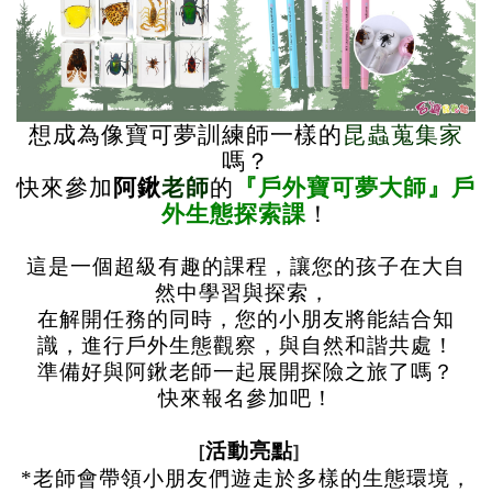
想成為像寶可夢訓練師一樣的
昆蟲蒐集家
嗎？
快來參加
阿鍬
老師
的
『戶外寶可夢大師』戶
外生態探索課
！
這是一個超級有趣的課程，讓您的孩子在大自
然中學習與探索，
在解開任務的同時，您的小朋友將能結合知
識，進行戶外生態觀察，與自然和諧共處！
準備好與阿鍬老師一起展開探險之旅了嗎？
快來報名參加吧！
活動亮點
[
]
*老師會帶領小朋友們遊走於多樣的生態環境，