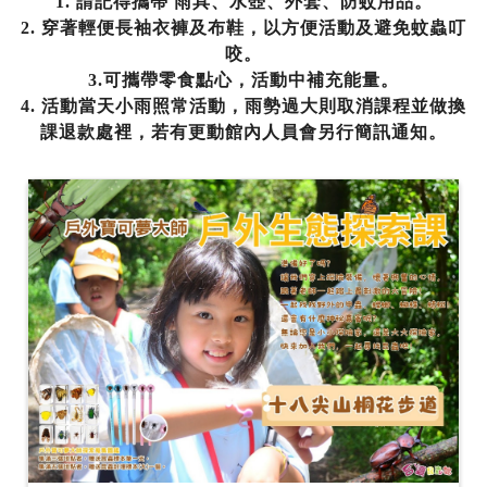
1. 請記得攜帶 雨具、水壺、外套、防蚊用品。
2.
穿著輕便長袖衣褲及布鞋，以方便活動及避免蚊蟲叮
咬。
3.可攜帶零食點心，活動中補充能量。
4.
活動當天小雨照常活動，雨勢過大則取消課程並做換
課退款處裡，
若有更動館內人員會另行簡訊通知。