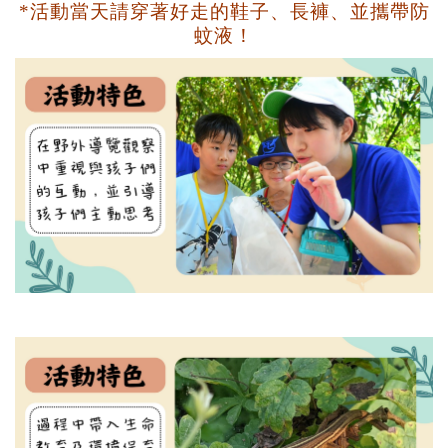
*活動當天請穿著好走的鞋子、長褲、
並攜帶
防
蚊液！