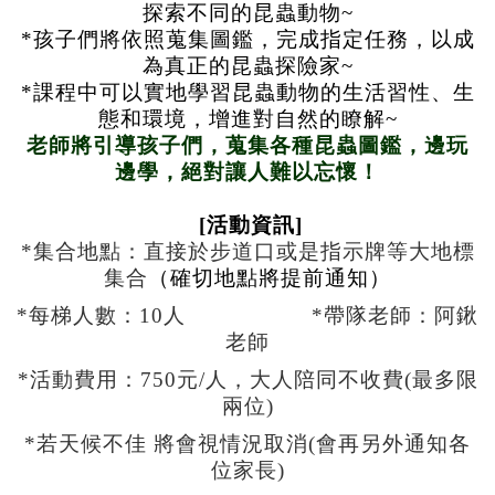
探索不同的昆蟲動物~
*孩子們將依照蒐集圖鑑，完成指定任務，以成
為真正的昆蟲探險家~
*課程中可以實地學習昆蟲動物的生活習性、生
態和環境，增進對自然的瞭解~
老師將引導孩子們，蒐集各種昆蟲圖鑑，邊玩
邊學，絕對讓人難以忘懷！
[
活動資訊
]
*集合地點：直接於步道口或是指示牌等大地標
集合
（確切地點將提前通知）
*
每梯人數：1
0
人 *帶隊老師：阿鍬
老師
*
活動費用：750元/人，大人陪同不收費(最多限
兩位)
*
若天候不佳 將會視情況取消
(
會再另外通知各
位家長)