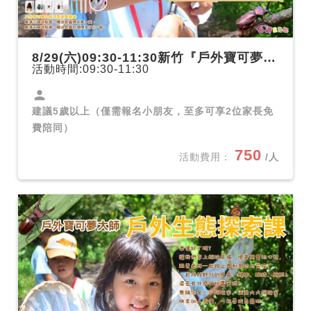
8/29(六)09:30-11:30新竹『戶外寶可夢大師』戶外生態探索課-畚箕窩溪濱水步道
活動時間:09:30-11:30
person
建議5歲以上（僅需報名小朋友，至多可享2位家長免
費陪同）
750
活動費用：
/人