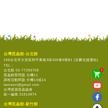
台灣昆蟲館-台北館
106台北市大安區和平東路3段406巷8號B1 (近麟光捷運站)
TEL：
台北館 02-77293709
0
shopping_cart
昆蟲飼育問題 分機11
課程活動問題 分機13或14
twinsect@gmail.com
台灣資源昆蟲協會
統一編號:31814874
台灣昆蟲館-新竹館