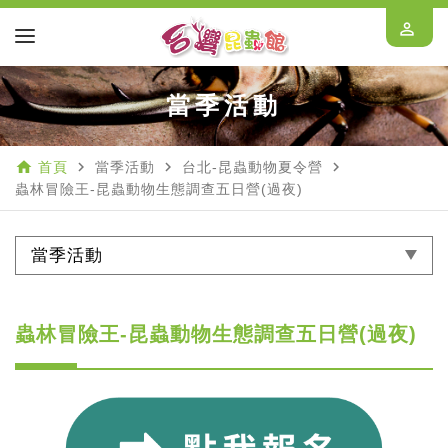
perm_identity
當季活動
home
navigate_next
navigate_next
navigate_next
首頁
當季活動
台北-昆蟲動物夏令營
蟲林冒險王-昆蟲動物生態調查五日營(過夜)
當季活動
蟲林冒險王-昆蟲動物生態調查五日營(過夜)