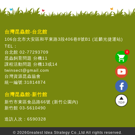
台灣昆蟲館-台北館
106台北市大安區和平東路3段406巷8號B1 (近麟光捷運站)
TEL：
台北館 02-77293709
0
shopping_cart
昆蟲飼育問題 分機11
課程活動問題 分機13或14
twinsect@gmail.com
台灣資源昆蟲協會
統一編號:31814874
台灣昆蟲館-新竹館
新竹市東區食品路66號 (新竹公園內)
TOP
新竹館 03-5610490
造訪人次：
6590328
© 2026
Greatest Idea Strategy Co.,Ltd
All rights reserved.