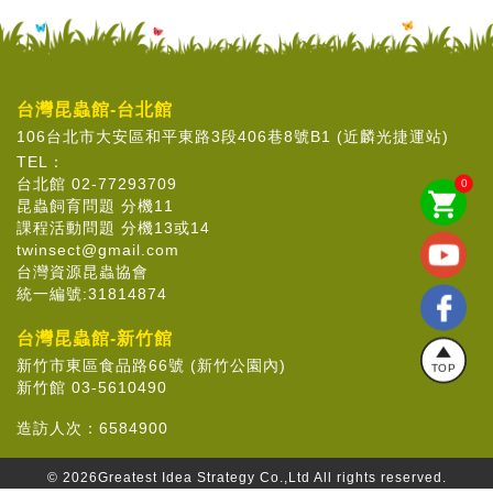
台灣昆蟲館-台北館
106台北市大安區和平東路3段406巷8號B1 (近麟光捷運站)
TEL：
台北館 02-77293709
0
shopping_cart
昆蟲飼育問題 分機11
課程活動問題 分機13或14
twinsect@gmail.com
台灣資源昆蟲協會
統一編號:31814874
台灣昆蟲館-新竹館
新竹市東區食品路66號 (新竹公園內)
TOP
新竹館 03-5610490
造訪人次：
6584900
© 2026
Greatest Idea Strategy Co.,Ltd
All rights reserved.