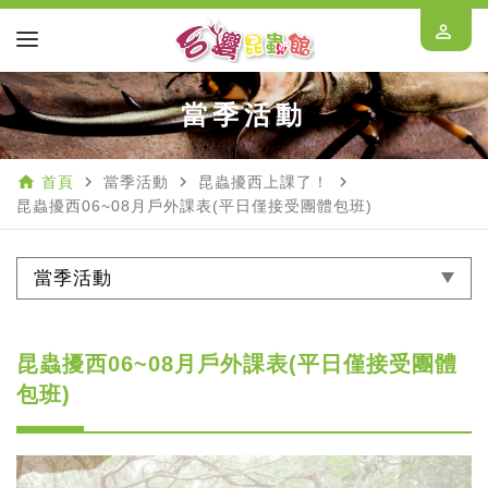
perm_identity
當季活動
home
navigate_next
navigate_next
navigate_next
首頁
當季活動
昆蟲擾西上課了！
昆蟲擾西06~08月戶外課表(平日僅接受團體包班)
當季活動
昆蟲擾西06~08月戶外課表(平日僅接受團體
包班)