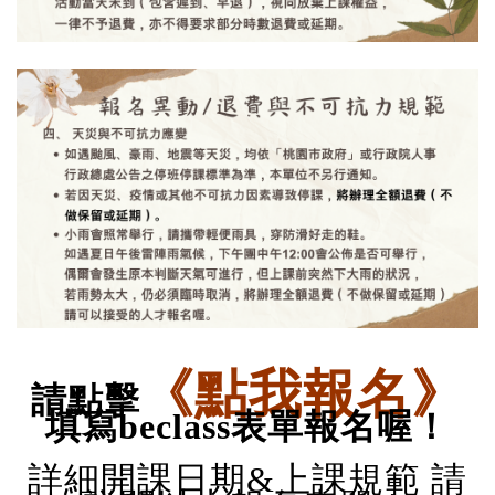
《點我報名》
請點擊
填寫beclass表單報名喔！
詳細開課日期&
上課規範 請