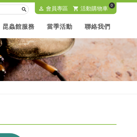
0
perm_identity
會員專區
shopping_cart
活動購物車

昆蟲館服務
當季活動
聯絡我們