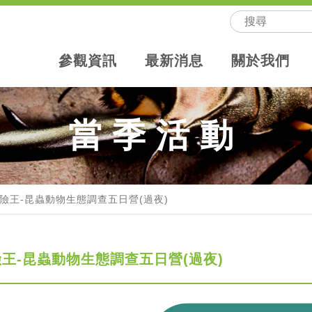
參觀資訊
最新消息
關於我們
當季活動
險王-昆蟲動物生態調查五日營(過夜)
王-昆蟲動物生態調查五日營(過夜)