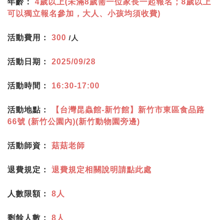
年齡：
4歲以上(未滿8歲需一位家長一起報名；8歲以上
可以獨立報名參加，大人、小孩均須收費)
活動費用：
300
/人
活動日期：
2025/09/28
活動時間：
16:30-17:00
活動地點：
【台灣昆蟲館-新竹館】新竹市東區食品路
66號 (新竹公園內)(新竹動物園旁邊)
活動師資：
菇菇老師
退費規定：
退費規定相關說明請點此處
人數限額：
8人
剩餘人數：
8人