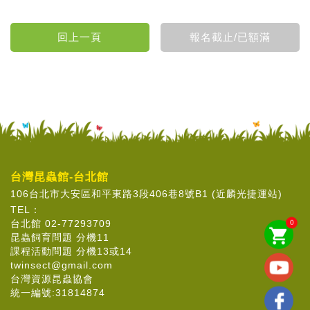
台灣昆蟲館-台北館
106台北市大安區和平東路3段406巷8號B1 (近麟光捷運站)
TEL：
台北館 02-77293709
0
shopping_cart
昆蟲飼育問題 分機11
課程活動問題 分機13或14
twinsect@gmail.com
台灣資源昆蟲協會
統一編號:31814874