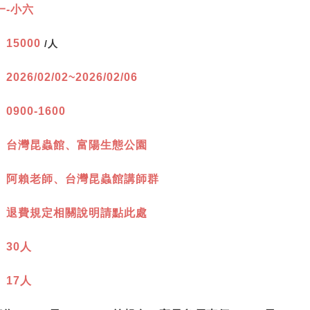
一-小六
：
15000
/人
：
2026/02/02~2026/02/06
：
0900-1600
：
台灣昆蟲館、富陽生態公園
：
阿賴老師、台灣昆蟲館講師群
：
退費規定相關說明請點此處
：
30人
：
17人