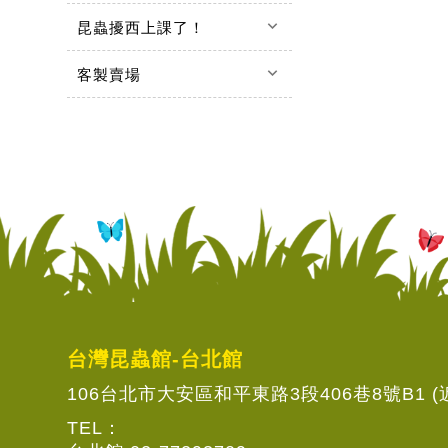
keyboard_arrow_down
昆蟲擾西上課了！
keyboard_arrow_down
客製賣場
台灣昆蟲館-台北館
106台北市大安區和平東路3段406巷8號B1 
TEL：