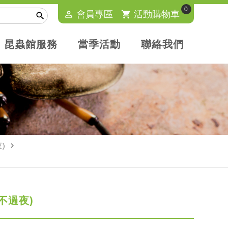
0
perm_identity
會員專區
shopping_cart
活動購物車

昆蟲館服務
當季活動
聯絡我們
navigate_next
)
(不過夜)