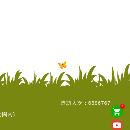
造訪人次：
6586767
0
shopping_cart
公園內)