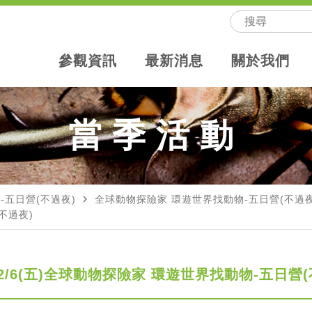
參觀資訊
最新消息
關於我們
當季活動
navigate_next
-五日營(不過夜)
全球動物探險家 環遊世界找動物-五日營(不過夜
(不過夜)
)-2/6(五)全球動物探險家 環遊世界找動物-五日營