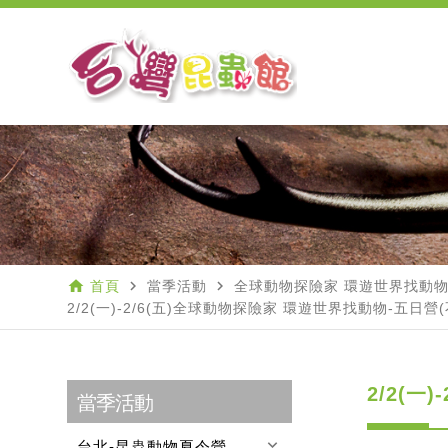
home
navigate_next
navigate_next
首頁
當季活動
全球動物探險家 環遊世界找動物
2/2(一)-2/6(五)全球動物探險家 環遊世界找動物-五日營
2/2(一
當季活動
keyboard_arrow_down
台北-昆蟲動物夏令營