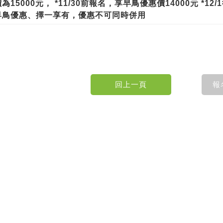
15000元， *11/30前報名，享早鳥優惠價14000元 *12
早鳥優惠、擇一享有，優惠不可同時併用
記住帳號