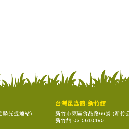
台灣昆蟲館-新竹館
(近麟光捷運站)
新竹市東區食品路66號 (新竹
新竹館 03-5610490