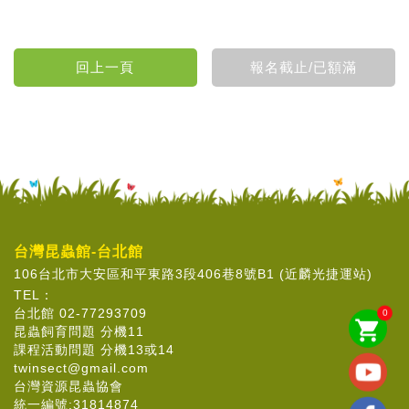
台灣昆蟲館-台北館
106台北市大安區和平東路3段406巷8號B1 (近麟光捷運站)
TEL：
台北館 02-77293709
0
shopping_cart
昆蟲飼育問題 分機11
課程活動問題 分機13或14
twinsect@gmail.com
台灣資源昆蟲協會
統一編號:31814874