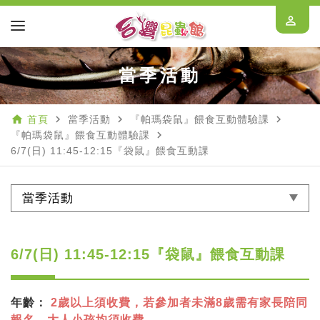
perm_identity
當季活動
home
navigate_next
navigate_next
navigate_next
首頁
當季活動
『帕瑪袋鼠』餵食互動體驗課
navigate_next
『帕瑪袋鼠』餵食互動體驗課
6/7(日) 11:45-12:15『袋鼠』餵食互動課
當季活動
6/7(日) 11:45-12:15『袋鼠』餵食互動課
年齡：
2歲以上須收費，若參加者未滿8歲需有家長陪同
報名，大人小孩均須收費