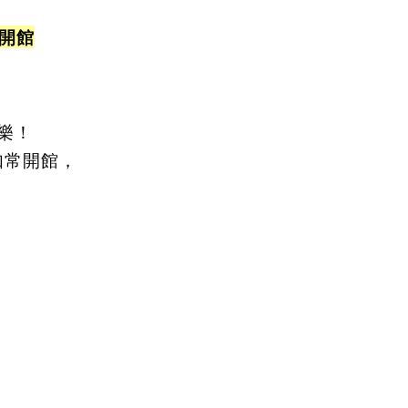
有開館
，
樂！
如常開館，