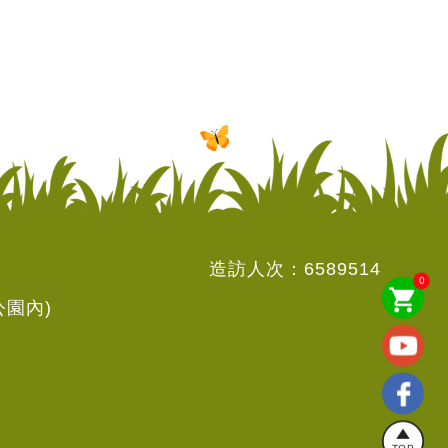
造訪人次：
6589514
0
shopping_cart
公園內)