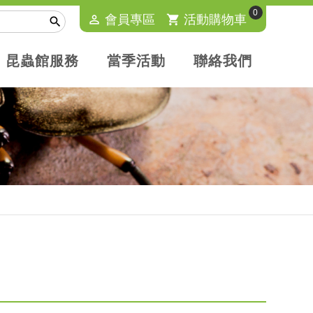
0
perm_identity
會員專區
shopping_cart
活動購物車

昆蟲館服務
當季活動
聯絡我們