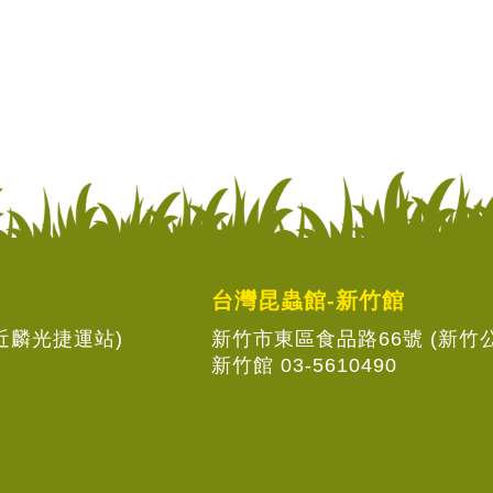
台灣昆蟲館-新竹館
(近麟光捷運站)
新竹市東區食品路66號 (新竹
新竹館 03-5610490