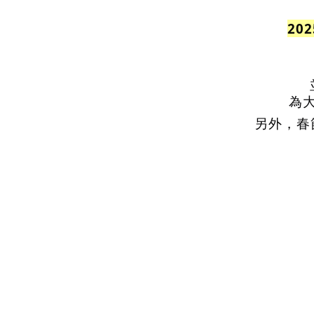
20
為
另外，春