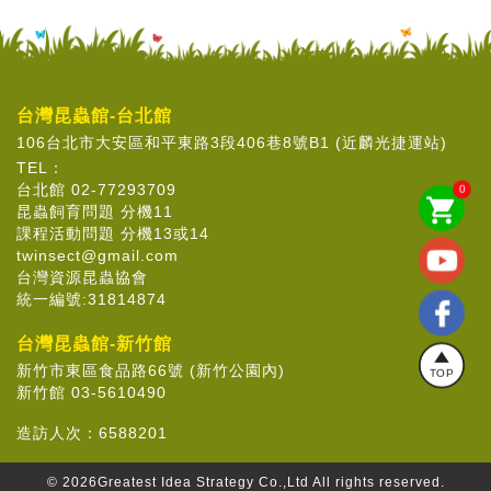
台灣昆蟲館-台北館
106台北市大安區和平東路3段406巷8號B1 (近麟光捷運站)
TEL：
台北館 02-77293709
0
shopping_cart
昆蟲飼育問題 分機11
課程活動問題 分機13或14
twinsect@gmail.com
台灣資源昆蟲協會
統一編號:31814874
台灣昆蟲館-新竹館
新竹市東區食品路66號 (新竹公園內)
TOP
新竹館 03-5610490
造訪人次：
6588201
© 2026
Greatest Idea Strategy Co.,Ltd
All rights reserved.