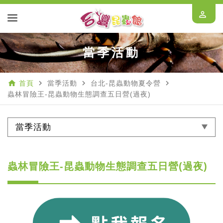
perm_identity
當季活動
home
navigate_next
navigate_next
navigate_next
首頁
當季活動
台北-昆蟲動物夏令營
蟲林冒險王-昆蟲動物生態調查五日營(過夜)
當季活動
蟲林冒險王-昆蟲動物生態調查五日營(過夜)