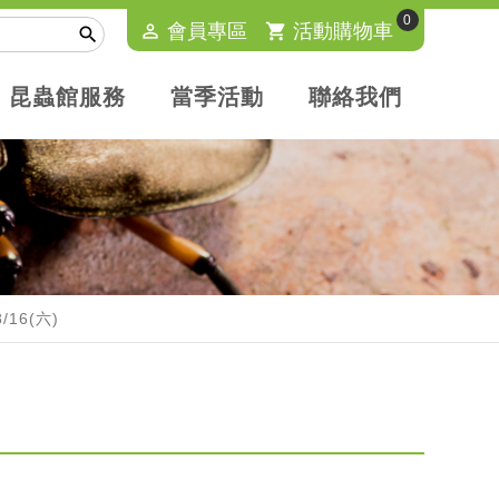
0
perm_identity
會員專區
shopping_cart
活動購物車

昆蟲館服務
當季活動
聯絡我們
16(六)