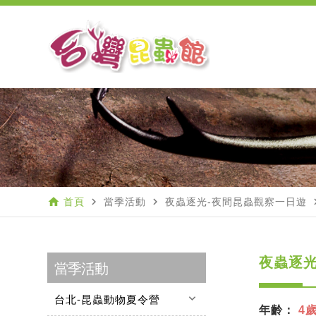
home
navigate_next
navigate_next
naviga
首頁
當季活動
夜蟲逐光-夜間昆蟲觀察一日遊
夜蟲逐光
當季活動
keyboard_arrow_down
台北-昆蟲動物夏令營
年齡：
4