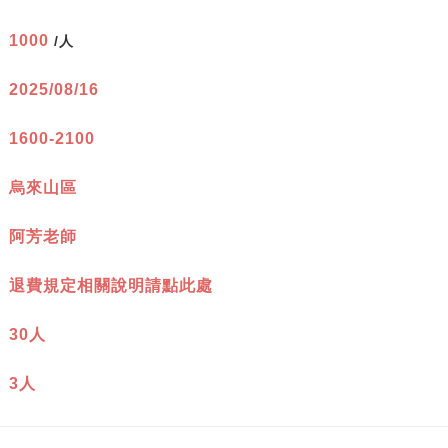
：
1000
/人
：
2025/08/16
：
1600-2100
：
烏來山區
：
阿芳老師
：
退費規定相關說明請點此處
：
30人
：
3人