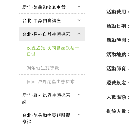
keyboard_arrow_down
新竹-昆蟲動物夏令營
活動費用
keyboard_arrow_down
台北-甲蟲飼育講座
活動日期
keyboard_arrow_up
台北-戶外自然生態探索
活動時間
夜蟲逐光-夜間昆蟲觀察一
日遊
活動地點
獨角仙生態導覽
活動師資
日間-戶外昆蟲生態探索
退費規定
keyboard_arrow_down
新竹-野外昆蟲生態探索
人數限額
課
剩餘人數
keyboard_arrow_down
台北-昆蟲動物零距離觀
察課