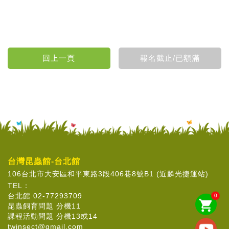
台灣昆蟲館-台北館
106台北市大安區和平東路3段406巷8號B1 (近麟光捷運站)
TEL：
台北館 02-77293709
0
shopping_cart
昆蟲飼育問題 分機11
課程活動問題 分機13或14
twinsect@gmail.com