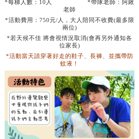
*
每梯人數：1
0
人 *帶隊老師：阿鍬
老師
*
活動費用：750元/人，大人陪同不收費(最多限
兩位)
*
若天候不佳 將會視情況取消
(
會再另外通知各
位家長)
*活動當天請穿著好走的鞋子、長褲、
並攜帶
防
蚊液！