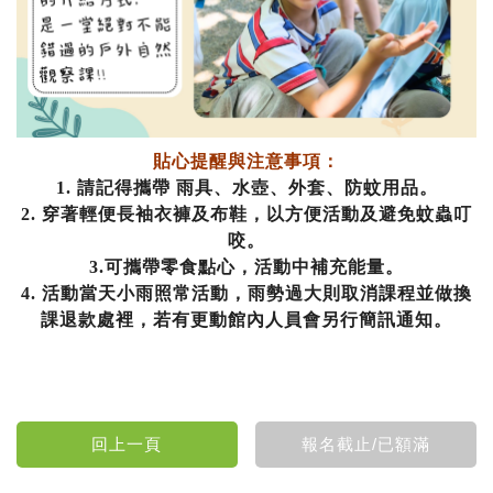
貼心提醒與注意事項：
1. 請記得攜帶 雨具、水壺、外套、防蚊用品。
2.
穿著輕便長袖衣褲及布鞋，以方便活動及避免蚊蟲叮
咬。
3.可攜帶零食點心，活動中補充能量。
4.
活動當天小雨照常活動，雨勢過大則取消課程並做換
課退款處裡，
若有更動館內人員會另行簡訊通知。