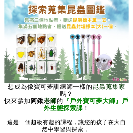
想成為像寶可夢訓練師一樣的
昆蟲蒐集家
嗎？
快來參加
阿鍬
老師
的
『戶外寶可夢大師』戶
外生態探索課
！
這是一個超級有趣的課程，讓您的孩子在大自
然中學習與探索，