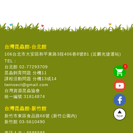
台灣昆蟲館-台北館
106台北市大安區和平東路3段406巷8號B1 (近麟光捷運站)
TEL：
台北館 02-77293709
0
shopping_cart
昆蟲飼育問題 分機11
課程活動問題 分機13或14
twinsect@gmail.com
台灣資源昆蟲協會
統一編號:31814874
台灣昆蟲館-新竹館
新竹市東區食品路66號 (新竹公園內)
TOP
新竹館 03-5610490
造訪人次：
6585585