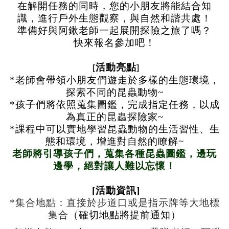
在解開任務的同時，您的小朋友將能結合知
識，進行戶外生態觀察，與自然和諧共處！
準備好與阿鍬老師一起展開探險之旅了嗎？
快來報名參加吧！
活動亮點
[
]
*老師會帶領小朋友們遊走於多樣的生態環境，
探索不同的昆蟲動物~
*孩子們將依照蒐集圖鑑，完成指定任務，以成
為真正的昆蟲探險家~
*課程中可以實地學習昆蟲動物的生活習性、生
態和環境，增進對自然的瞭解~
老師將引導孩子們，蒐集各種昆蟲圖鑑，邊玩
記住帳號
邊學，絕對讓人難以忘懷！
[
活動資訊
]
*集合地點：直接於步道口或是指示牌等大地標
集合
（確切地點將提前通知）