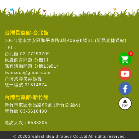
台灣昆蟲館-台北館
106台北市大安區和平東路3段406巷8號B1 (近麟光捷運站)
TEL：
台北館 02-77293709
0
shopping_cart
昆蟲飼育問題 分機11
課程活動問題 分機13或14
twinsect@gmail.com
台灣資源昆蟲協會
統一編號:31814874
台灣昆蟲館-新竹館
新竹市東區食品路66號 (新竹公園內)
TOP
新竹館 03-5610490
造訪人次：
6588305
© 2026
Greatest Idea Strategy Co.,Ltd
All rights reserved.