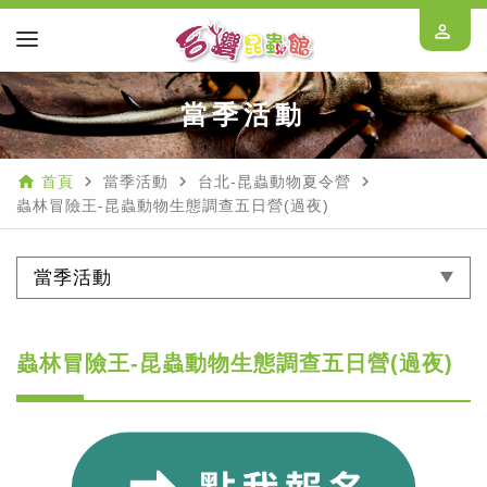
perm_identity
當季活動
home
navigate_next
navigate_next
navigate_next
首頁
當季活動
台北-昆蟲動物夏令營
蟲林冒險王-昆蟲動物生態調查五日營(過夜)
當季活動
蟲林冒險王-昆蟲動物生態調查五日營(過夜)