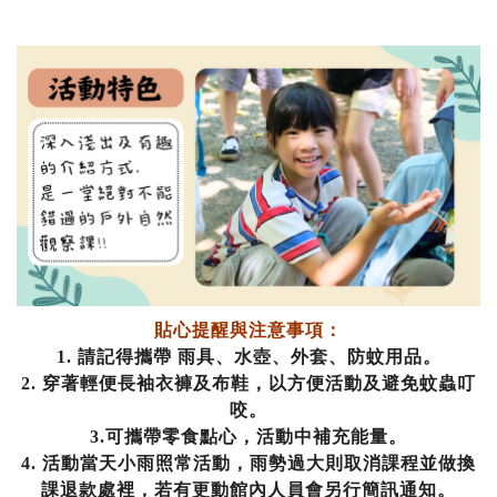
貼心提醒與注意事項：
1. 請記得攜帶 雨具、水壺、外套、防蚊用品。
2.
穿著輕便長袖衣褲及布鞋，以方便活動及避免蚊蟲叮
咬。
3.可攜帶零食點心，活動中補充能量。
4.
活動當天小雨照常活動，雨勢過大則取消課程並做換
課退款處裡，
若有更動館內人員會另行簡訊通知。