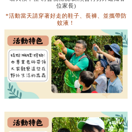
位家長)
*活動當天請穿著好走的鞋子、長褲、
並攜帶
防
蚊液！