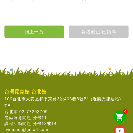
台灣昆蟲館-台北館
106台北市大安區和平東路3段406巷8號B1 (近麟光捷運站)
TEL：
台北館 02-77293709
0
shopping_cart
昆蟲飼育問題 分機11
課程活動問題 分機13或14
twinsect@gmail.com