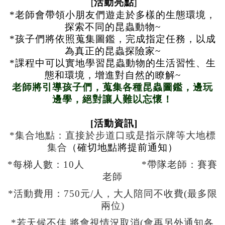
活動亮點
[
]
*老師會帶領小朋友們遊走於多樣的生態環境，
探索不同的昆蟲動物~
*孩子們將依照蒐集圖鑑，完成指定任務，以成
為真正的昆蟲探險家~
*課程中可以實地學習昆蟲動物的生活習性、生
態和環境，增進對自然的瞭解~
記住帳號
老師將引導孩子們，蒐集各種昆蟲圖鑑，邊玩
邊學，絕對讓人難以忘懷！
[
活動資訊
]
*集合地點：直接於步道口或是指示牌等大地標
集合
（確切地點將提前通知）
*
每梯人數：1
0
人 *帶隊老師：賽賽
老師
*
活動費用：750元/人，大人陪同不收費(最多限
兩位)
*
若天候不佳 將會視情況取消
(
會再另外通知各