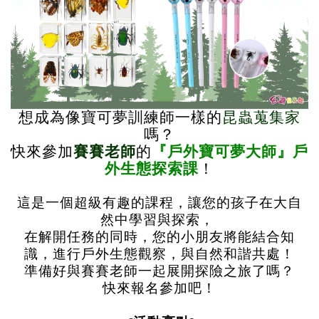
想成為像寶可夢訓練師一樣的
昆蟲蒐集家
嗎？
快來參加
賽賽老師
的
『戶外寶可夢大師』戶
外生態探索課
！
這是一個超級有趣的課程，讓您的孩子在大自
然中學習與探索，
在解開任務的同時，您的小朋友將能結合知
識，進行戶外生態觀察，與自然和諧共處！
準備好與賽賽老師一起展開探險之旅了嗎？
快來報名參加吧！