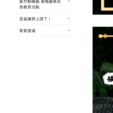
keyboard_arrow_down
新竹動物園 食物森林自
然教育活動
keyboard_arrow_down
昆蟲擾西上課了！
keyboard_arrow_down
客製賣場