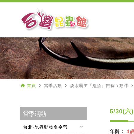
home
navigate_next
navigate_next
navigate_n
首頁
當季活動
淡水霸主『鱷魚』餵食互動課
5/30(
當季活動
keyboard_arrow_down
台北-昆蟲動物夏令營
年齡：
4