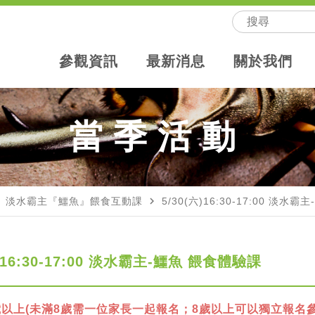
參觀資訊
最新消息
關於我們
當季活動
ext
navigate_next
淡水霸主『鱷魚』餵食互動課
5/30(六)16:30-17:00 淡水
六)16:30-17:00 淡水霸主-鱷魚 餵食體驗課
歲以上(未滿8歲需一位家長一起報名；8歲以上可以獨立報名