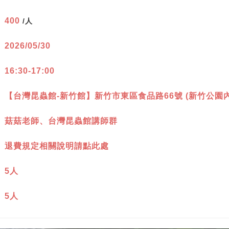
：
400
/人
：
2026/05/30
：
16:30-17:00
：
【台灣昆蟲館-新竹館】新竹市東區食品路66號 (新竹公園內
：
菇菇老師、台灣昆蟲館講師群
：
退費規定相關說明請點此處
：
5人
：
5人