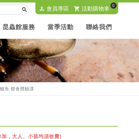
0
perm_identity
會員專區
shopping_cart
活動購物車

昆蟲館服務
當季活動
聯絡我們
霸主-鱷魚 餵食體驗課
參加，大人、小孩均須收費)