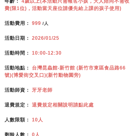
年齡：
4歲以上(本活動只需報名小孩，大人陪同不需收
費(限1位)，活動當天座位請優先給上課的孩子使用)
活動費用：
999
/人
活動日期：
2026/01/25
活動時間：
10:00-12:30
活動地點：
台灣昆蟲館-新竹館 (新竹市東區食品路66
號)(博愛街交叉口)(新竹動物園旁)
活動師資：
牙牙老師
退費規定：
退費規定相關說明請點此處
人數限額：
10人
剩餘人數：
0人