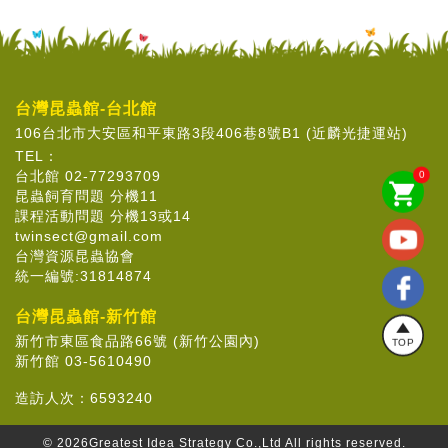
台灣昆蟲館-台北館
106台北市大安區和平東路3段406巷8號B1 (近麟光捷運站)
TEL：
台北館 02-77293709
0
shopping_cart
昆蟲飼育問題 分機11
課程活動問題 分機13或14
twinsect@gmail.com
台灣資源昆蟲協會
統一編號:31814874
台灣昆蟲館-新竹館
新竹市東區食品路66號 (新竹公園內)
TOP
新竹館 03-5610490
造訪人次：
6593240
© 2026
Greatest Idea Strategy Co.,Ltd
All rights reserved.