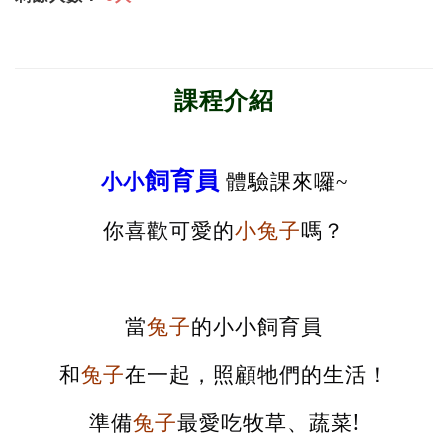
課程介紹
飼育員
小小
體驗課來囉~
你喜歡可愛的
小兔子
嗎？
當
兔子
的小小飼育員
和
兔子
在一起，照顧牠們的生活！
準備
兔子
最愛吃牧草、蔬菜!