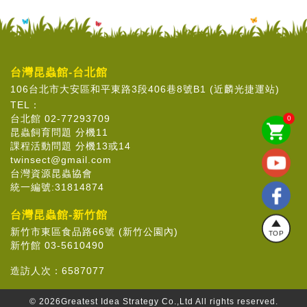
台灣昆蟲館-台北館
106台北市大安區和平東路3段406巷8號B1 (近麟光捷運站)
TEL：
台北館 02-77293709
0
shopping_cart
昆蟲飼育問題 分機11
課程活動問題 分機13或14
twinsect@gmail.com
台灣資源昆蟲協會
統一編號:31814874
台灣昆蟲館-新竹館
新竹市東區食品路66號 (新竹公園內)
TOP
新竹館 03-5610490
造訪人次：
6587077
© 2026
Greatest Idea Strategy Co.,Ltd
All rights reserved.