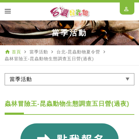
perm_identity
當季活動
home
navigate_next
navigate_next
navigate_next
首頁
當季活動
台北-昆蟲動物夏令營
蟲林冒險王-昆蟲動物生態調查五日營(過夜)
當季活動
蟲林冒險王-昆蟲動物生態調查五日營(過夜)