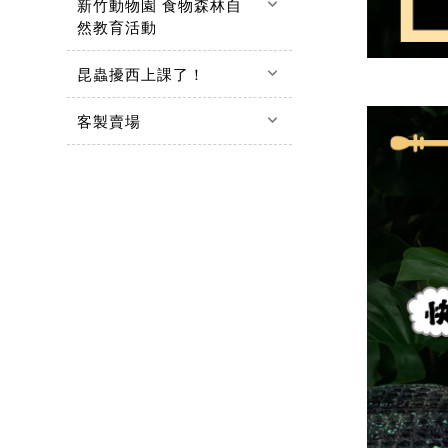
keyboard_arrow_down
新竹動物園 食物森林自
然教育活動
keyboard_arrow_down
昆蟲擾西上課了！
keyboard_arrow_down
客製賣場