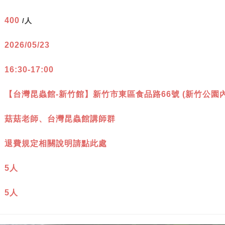
：
400
/人
：
2026/05/23
：
16:30-17:00
：
【台灣昆蟲館-新竹館】新竹市東區食品路66號 (新竹公園內
：
菇菇老師、台灣昆蟲館講師群
：
退費規定相關說明請點此處
：
5人
：
5人