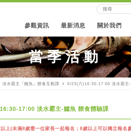
參觀資訊
最新消息
關於我們
當季活動
ext
navigate_next
淡水霸主『鱷魚』餵食互動課
5/23(六)16:30-17:00 淡水
六)16:30-17:00 淡水霸主-鱷魚 餵食體驗課
歲以上(未滿8歲需一位家長一起報名；8歲以上可以獨立報名