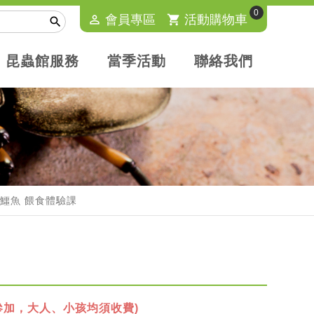
0
perm_identity
會員專區
shopping_cart
活動購物車

昆蟲館服務
當季活動
聯絡我們
霸主-鱷魚 餵食體驗課
參加，大人、小孩均須收費)