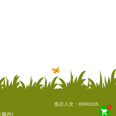
造訪人次：
6590335
0
shopping_cart
公園內)