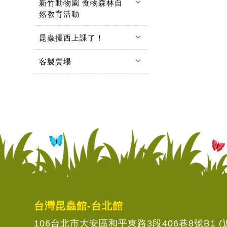
keyboard_arrow_down
新竹動物園 食物森林自
然教育活動
keyboard_arrow_down
昆蟲擾西上課了！
keyboard_arrow_down
客製賣場
台灣昆蟲館-台北館
106台北市大安區和平東路3段406巷8號B1 