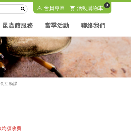
0
perm_identity
會員專區
shopping_cart
活動購物車

昆蟲館服務
當季活動
聯絡我們
』餵食互動課
孩均須收費