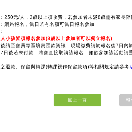
：250元/人，
2歲以上須收費，若參加者未滿8歲需有家長
式：網路報名，當日若有名額可當日報名參加
：
大人小孩皆須報名參加(8歲以上參加者可以獨立報名)
完成後請至會員專區填寫匯款資訊，現場繳費請於報名後7日內
報名7日後若未付款，將會直接取消該報名，如欲參加該活動
記住帳號
動之退款、保留與轉課(轉課視作保留款項)等相關規定請參考