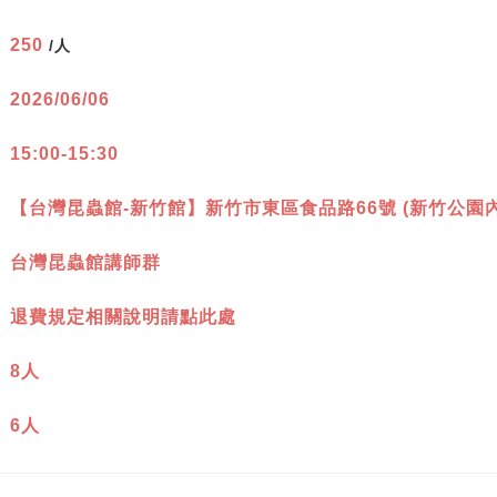
：
250
/人
：
2026/06/06
：
15:00-15:30
：
【台灣昆蟲館-新竹館】新竹市東區食品路66號 (新竹公園內
：
台灣昆蟲館講師群
：
退費規定相關說明請點此處
：
8人
：
6人