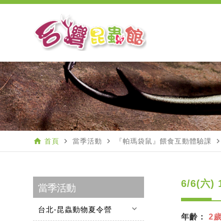
home
navigate_next
navigate_next
navigate_n
首頁
當季活動
『帕瑪袋鼠』餵食互動體驗課
6/6(六
當季活動
keyboard_arrow_down
台北-昆蟲動物夏令營
年齡：
2