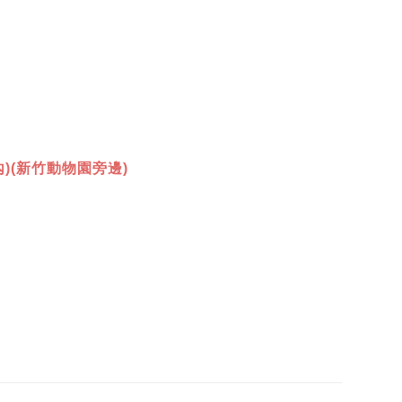
)(新竹動物園旁邊)