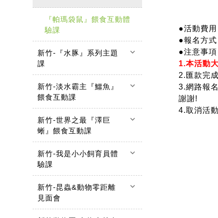
『帕瑪袋鼠』餵食互動體
●活動費用
驗課
●報名方
keyboard_arrow_down
●注意事項
新竹-『水豚』系列主題
課
1.本活動
2.匯款
keyboard_arrow_down
新竹-淡水霸主『鱷魚』
3.網路
餵食互動課
謝謝!
4.取消活
keyboard_arrow_down
新竹-世界之最『澤巨
蜥』餵食互動課
keyboard_arrow_down
新竹-我是小小飼育員體
驗課
keyboard_arrow_down
新竹-昆蟲&動物零距離
見面會