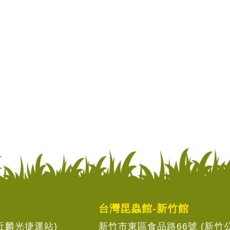
台灣昆蟲館-新竹館
(近麟光捷運站)
新竹市東區食品路66號 (新竹