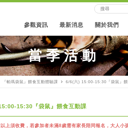
參觀資訊
最新消息
關於我們
當季活動
ext
navigate_next
『帕瑪袋鼠』餵食互動體驗課
6/6(六) 15:00-15:30『袋鼠
) 15:00-15:30『袋鼠』餵食互動課
歲以上須收費，若參加者未滿8歲需有家長陪同報名，大人小