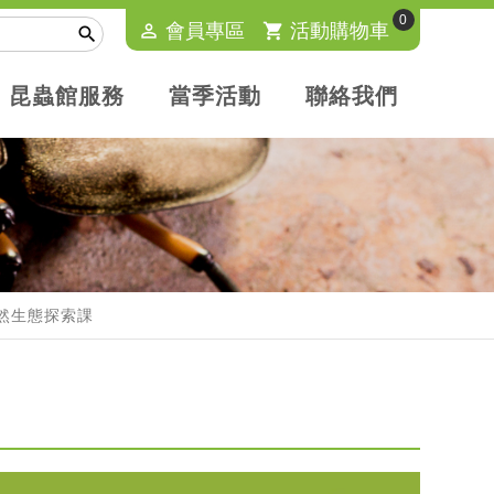
0
perm_identity
會員專區
shopping_cart
活動購物車

昆蟲館服務
當季活動
聯絡我們
間自然生態探索課