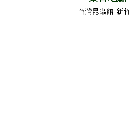
台灣昆蟲館-新