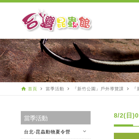
home
navigate_next
navigate_next
navigate_next
首頁
當季活動
『新竹公園』戶外導覽課
『
8/2(日
當季活動
keyboard_arrow_down
台北-昆蟲動物夏令營