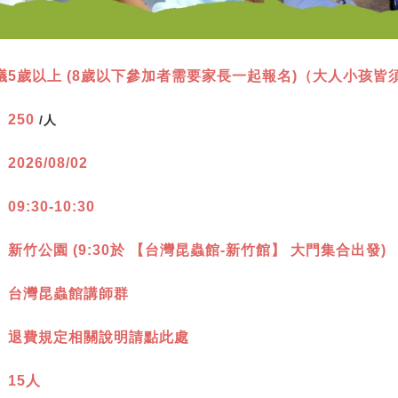
議5歲以上 (8歲以下參加者需要家長一起報名)（大人小孩皆
：
250
/人
：
2026/08/02
：
09:30-10:30
：
新竹公園 (9:30於 【台灣昆蟲館-新竹館】 大門集合出發)
：
台灣昆蟲館講師群
：
退費規定相關說明請點此處
：
15人