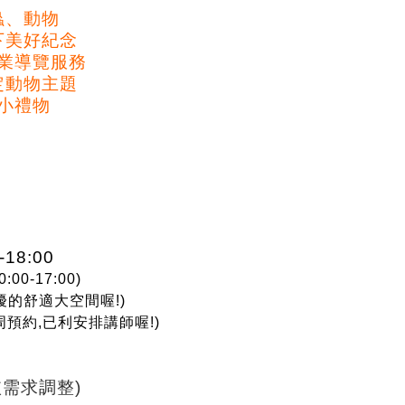
蟲、動物
下美好紀念
業導覽服務
定動物主題
小禮物
18:00
0-17:00)
的舒適大空間喔!)
預約,已利安排講師喔!)
依需求調整)