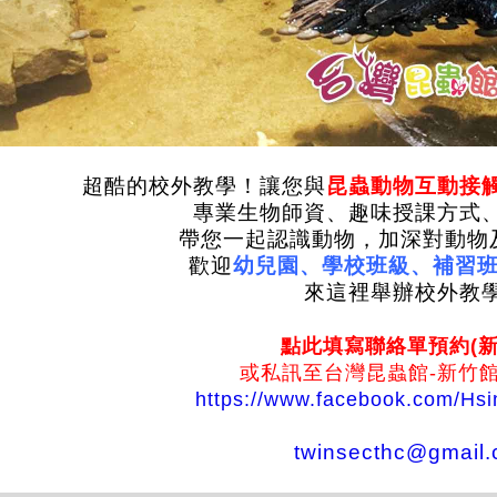
超酷的校外教學！讓您與
昆蟲動物互動接
專業生物師資、趣味授課方式
帶您一起認識動物，加深對動物
歡迎
幼兒園、學校班級、補習班
來這裡舉辦校外教
點此填寫聯絡單預約(新
或私訊至台灣昆蟲館-新竹館
https://www.facebook.com/Hsi
twinsecthc@gmail