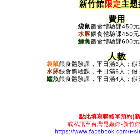
新竹館
限定
主題
費用
袋鼠
餵食體驗課450元
水豚
餵食體驗課450元
鱷魚
餵食體驗課600元
人數
袋鼠
餵食體驗課，平日滿6人；假
水豚
餵食體驗課，平日滿6人；假
鱷魚
餵食體驗課，平日滿4人；假
點此填寫聯絡單預約(新
或私訊至台灣昆蟲館-新竹館
https://www.facebook.com/Hsi