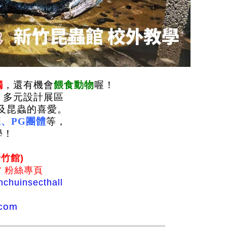
觸
，還有機會
餵食動物
喔！
、多元設計展區
及昆蟲的喜愛。
、PG團體
等，
學！
竹館)
 粉絲專頁
nchuinsecthall
.com