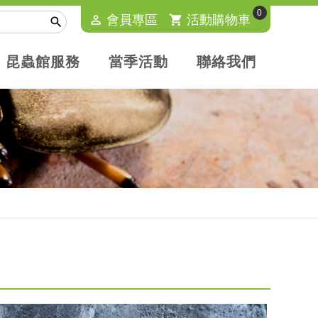
0
perm_identity
會員專區
shopping_cart
活動購物車

昆蟲館服務
當季活動
聯絡我們