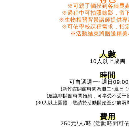
※可親手觸摸到各種昆
※過程中可拍照錄影，留
記住帳號
※生物相關背景講師提供專
※可依學校課程需求，指
※活動結束將贈送精美
人數
10人以上成團
時間
可自選
週一~週日09:00-
(新竹館開館時間為週二~週日 10:0
(建議非開館時間預約，可享受不受干擾
(30人以上團體，敬請於活動開始至少前兩周
費用
250元/人/時
(活動時間可