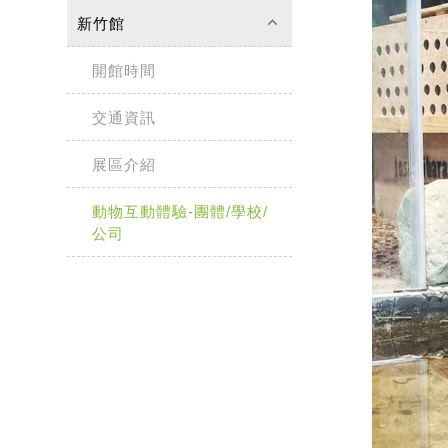
keyboard_arrow_up
新竹館
開館時間
交通資訊
展區介紹
動物互動體驗-團體/學校/
公司