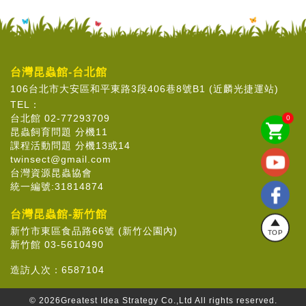
台灣昆蟲館-台北館
106台北市大安區和平東路3段406巷8號B1 (近麟光捷運站)
TEL：
台北館 02-77293709
0
shopping_cart
昆蟲飼育問題 分機11
課程活動問題 分機13或14
twinsect@gmail.com
台灣資源昆蟲協會
統一編號:31814874
台灣昆蟲館-新竹館
新竹市東區食品路66號 (新竹公園內)
TOP
新竹館 03-5610490
造訪人次：
6587104
© 2026
Greatest Idea Strategy Co.,Ltd
All rights reserved.