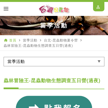
perm_identity
當季活動
home
navigate_next
navigate_next
navigate_next
首頁
當季活動
台北-昆蟲動物夏令營
蟲林冒險王-昆蟲動物生態調查五日營(過夜)
當季活動
蟲林冒險王-昆蟲動物生態調查五日營(過夜)