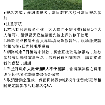
●報名方式：僅網路報名，當日若有名額可當日報名參
加
●注意事項：
1.本活動只需報名小孩，大人陪同不需收費(最多1位大
人陪同)，活動當天座位請優先給上課的孩子使用
2.匯款完成後請至會員專區填寫匯款資訊，現場繳費請
於報名後7日內於現場繳費
3.網路報名7日後若未付款，將會直接取消該報名，如欲
參加該活動請重新報名，若有付費相關問題，請直接跟
我們聯繫，謝謝!
4.單堂課報名人數
未滿5人不予開課
，會將該課程之費用
改至其他場次或轉成儲值金保留
5.取消活動之退款、保留與轉課(轉課視作保留款項)等相
關規定請參考活動報名Q&A