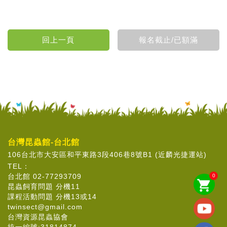
台灣昆蟲館-台北館
106台北市大安區和平東路3段406巷8號B1 (近麟光捷運站)
TEL：
台北館 02-77293709
0
shopping_cart
昆蟲飼育問題 分機11
課程活動問題 分機13或14
twinsect@gmail.com
台灣資源昆蟲協會
統一編號:31814874