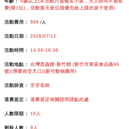
年齡：
4歲以上(本活動只需報名小孩，大人陪同不需收
費(限1位)，活動當天座位請優先給上課的孩子使用)
活動費用：
999
/人
活動日期：
2026/07/12
活動時間：
14:00-16:30
活動地點：
台灣昆蟲館-新竹館 (新竹市東區食品路66
號)(博愛街交叉口)(新竹動物園旁)
活動師資：
牙牙老師
退費規定：
退費規定相關說明請點此處
人數限額：
10人
剩餘人數：
9人