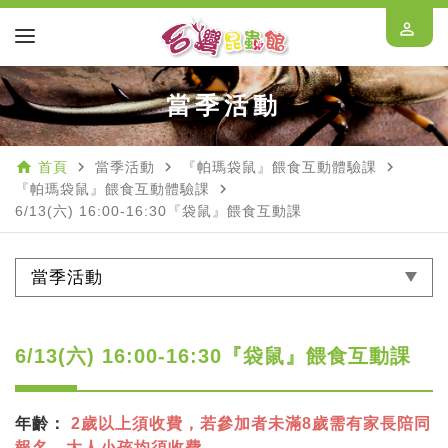
perm_identity
當季活動
home
navigate_next
navigate_next
navigate_next
首頁
當季活動
『帕瑪袋鼠』餵食互動體驗課
navigate_next
『帕瑪袋鼠』餵食互動體驗課
6/13(六) 16:00-16:30『袋鼠』餵食互動課
當季活動
6/13(六) 16:00-16:30『袋鼠』餵食互動課
年齡：
2歲以上須收費，若參加者未滿8歲需有家長陪同
報名，大人小孩均須收費