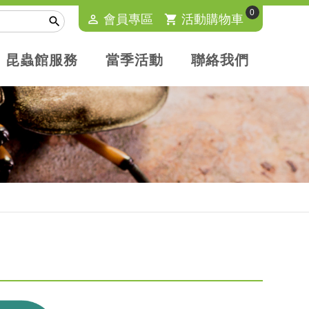
0
perm_identity
會員專區
shopping_cart
活動購物車

昆蟲館服務
當季活動
聯絡我們