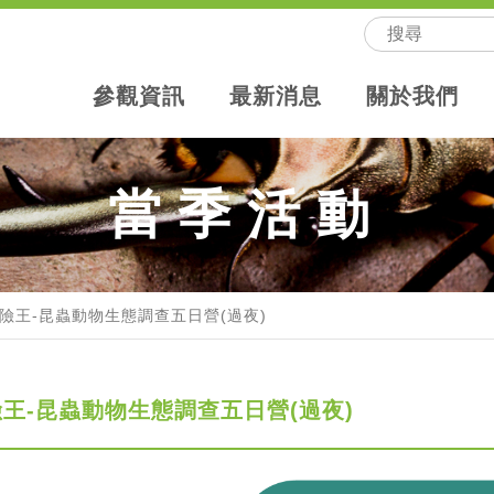
參觀資訊
最新消息
關於我們
當季活動
險王-昆蟲動物生態調查五日營(過夜)
王-昆蟲動物生態調查五日營(過夜)