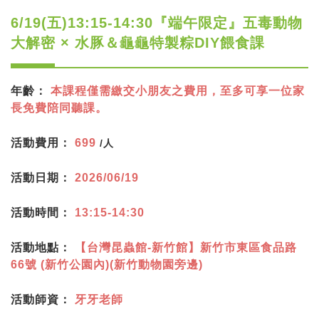
6/19(五)13:15-14:30『端午限定』五毒動物
大解密 × 水豚＆龜龜特製粽DIY餵食課
年齡：
本課程僅需繳交小朋友之費用，至多可享一位家
長免費陪同聽課。
活動費用：
699
/人
活動日期：
2026/06/19
活動時間：
13:15-14:30
活動地點：
【台灣昆蟲館-新竹館】新竹市東區食品路
66號 (新竹公園內)(新竹動物園旁邊)
活動師資：
牙牙老師