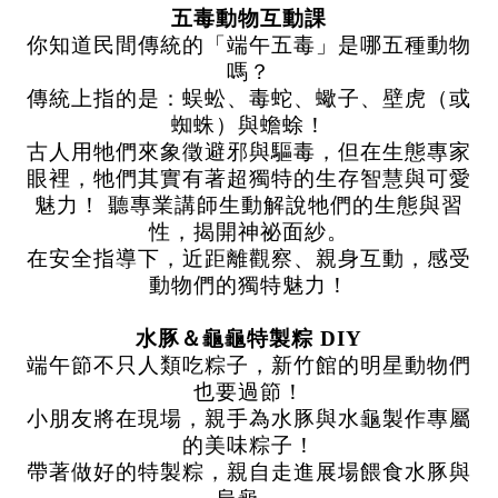
五毒動物互動課
你知道民間傳統的「端午五毒」是哪五種動物
嗎？
傳統上指的是：蜈蚣、毒蛇、蠍子、壁虎（或
蜘蛛）與蟾蜍！
古人用牠們來象徵避邪與驅毒，但在生態專家
眼裡，牠們其實有著超獨特的生存智慧與可愛
魅力！ 聽專業講師生動解說牠們的生態與習
性，揭開神祕面紗。
在安全指導下，近距離觀察、親身互動，感受
動物們的獨特魅力！
水豚＆龜龜特製粽 DIY
端午節不只人類吃粽子，新竹館的明星動物們
也要過節！
小朋友將在現場，親手為水豚與水龜製作專屬
的美味粽子！
帶著做好的特製粽，親自走進展場餵食水豚與