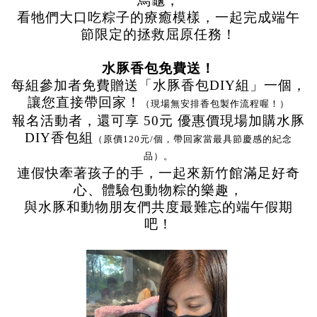
烏龜，
看牠們大口吃粽子的療癒模樣，一起完成端午
節限定的拯救屈原任務！
水豚香包免費送
！
每組參加者免費贈送「水豚香包DIY組」一個，
讓您直接帶回家！
（現場無安排香包製作流程喔！）
報名活動者，還可享 50元 優惠價現場加購水豚
DIY香包組
（原價120元/個，帶回家當最具節慶感的紀念
品）。
連假快牽著孩子的手，一起來新竹館滿足好奇
心、體驗包動物粽的樂趣，
與水豚和動物朋友們共度最難忘的端午假期
吧！
記住帳號