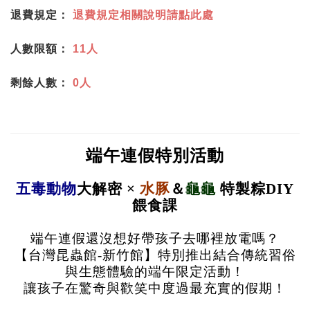
退費規定：
退費規定相關說明請點此處
人數限額：
11人
剩餘人數：
0人
端午連假特別活動
五毒動物
大解密 ×
水豚
＆
龜龜
特製粽DIY
餵食課
端午連假還沒想好帶孩子去哪裡放電嗎？
【台灣昆蟲館-新竹館】特別推出結合傳統習俗
與生態體驗的端午限定活動！
讓孩子在驚奇與歡笑中度過最充實的假期！