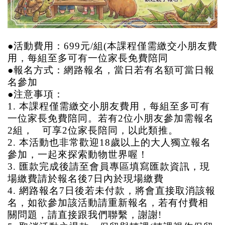
●活動費用：699元/組(
本課程僅需繳交小朋友費
用，每組至多可有一位家長免費陪同
●報名方式：網路報名，當日若有名額可當日報
名參加
●注意事項：
1.
本課程僅需繳交小朋友費用，每組至多可有
一位家長免費陪同。若有2位小朋友參加需報名
2組， 可享2位家長陪同，以此類推。
2. 本活動也非常歡迎18歲以上的大人獨立報名
參加，一起來探索動物世界喔！
3. 匯款完成後請至會員專區填寫匯款資訊，現
場繳費請於報名後7日內於現場繳費
4. 網路報名7日後若未付款，將會直接取消該報
名，如欲參加該活動請重新報名，若有付費相
關問題，請直接跟我們聯繫，謝謝!