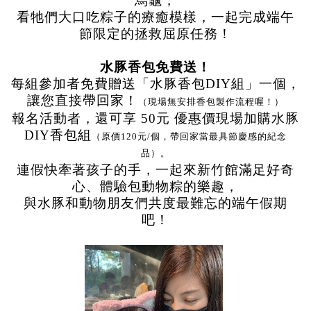
烏龜，
看牠們大口吃粽子的療癒模樣，一起完成端午
節限定的拯救屈原任務！
水豚香包免費送
！
每組參加者免費贈送「水豚香包DIY組」一個，
讓您直接帶回家！
（現場無安排香包製作流程喔！）
報名活動者，還可享 50元 優惠價現場加購水豚
DIY香包組
（原價120元/個，帶回家當最具節慶感的紀念
品）。
連假快牽著孩子的手，一起來新竹館滿足好奇
心、體驗包動物粽的樂趣，
與水豚和動物朋友們共度最難忘的端午假期
吧！
記住帳號