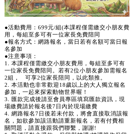
●活動費用：699元/組(
本課程僅需繳交小朋友費
用，每組至多可有一位家長免費陪同
●報名方式：網路報名，當日若有名額可當日報
名參加
●注意事項：
1.
本課程僅需繳交小朋友費用，每組至多可有
一位家長免費陪同。若有2位小朋友參加需報名
2組， 可享2位家長陪同，以此類推。
2. 本活動也非常歡迎18歲以上的大人獨立報名
參加，一起來探索動物世界喔！
3. 匯款完成後請至會員專區填寫匯款資訊，現
場繳費請於報名後7日內於現場繳費
4. 網路報名7日後若未付款，將會直接取消該報
名，如欲參加該活動請重新報名，若有付費相
關問題，請直接跟我們聯繫，謝謝!