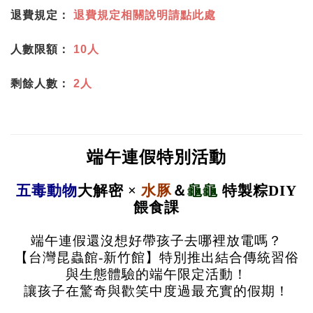
退費規定：
退費規定相關說明請點此處
人數限額：
10人
剩餘人數：
2人
端午連假特別活動
五毒動物
大解密 ×
水豚
＆
龜龜
特製粽DIY
餵食課
端午連假還沒想好帶孩子去哪裡放電嗎？
【台灣昆蟲館-新竹館】特別推出結合傳統習俗
與生態體驗的端午限定活動！
讓孩子在驚奇與歡笑中度過最充實的假期！