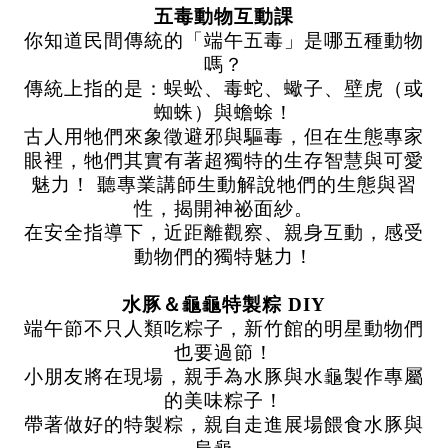
五毒動物互動課
你知道民間傳統的「端午五毒」是哪五種動物
嗎？
傳統上指的是：蜈蚣、毒蛇、蠍子、壁虎（或
蜘蛛）與蟾蜍！
古人用牠們來象徵避邪與驅毒，但在生態專家
眼裡，牠們其實有著超獨特的生存智慧與可愛
魅力！ 聽專業講師生動解說牠們的生態與習
性，揭開神祕面紗。
在安全指導下，近距離觀察、親身互動，感受
動物們的獨特魅力！
水豚＆龜龜特製粽 DIY
端午節不只人類吃粽子，新竹館的明星動物們
也要過節！
小朋友將在現場，親手為水豚與水龜製作專屬
的美味粽子！
帶著做好的特製粽，親自走進展場餵食水豚與