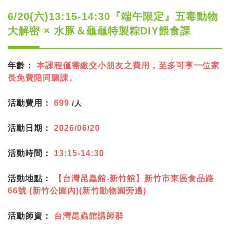
6/20(六)13:15-14:30『端午限定』五毒動物
大解密 × 水豚＆龜龜特製粽DIY餵食課
年齡：
本課程僅需繳交小朋友之費用，至多可享一位家
長免費陪同聽課。
活動費用：
699
/人
活動日期：
2026/06/20
活動時間：
13:15-14:30
活動地點：
【台灣昆蟲館-新竹館】新竹市東區食品路
66號 (新竹公園內)(新竹動物園旁邊)
活動師資：
台灣昆蟲館講師群