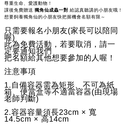
尊重生命、愛護動物！
課後免費贈送
獨角仙成蟲一對
給認真聽講的小朋友哦！
記住帳號
想要飼養獨角仙的小朋友快把握機會名額有限～
只需要報名小朋友(家長可以陪同
喔)
此為免費活動，若要取消，請一
定要通知我們
把名額給其他想要參加的人喔！
注意事項
1.自備容器需為矩形、不可為紙
箱、便當盒等不適當容器(由現場
老師判斷)
2.容器容量須長23cm × 寬
14.5cm × 高14cm